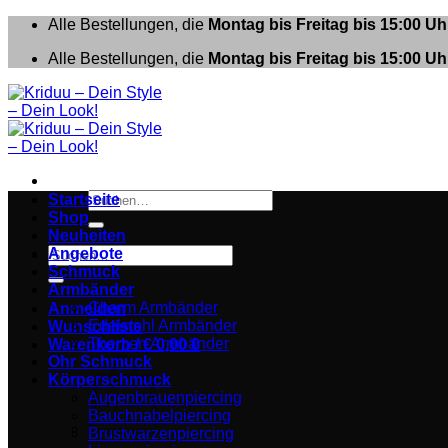
Zum
Alle Bestellungen, die
Montag bis Freitag bis 15:00 Uh
Inhalt
Alle Bestellungen, die
Montag bis Freitag bis 15:00 Uh
springen
Suchen
Startseite
nach:
Shop
Neuheiten
Suchen
Angebote
nach:
Schmuck
Armbänder
Charm Armbänder
Anmelden
Edelstahl Armbänder
Wunschliste
Themen Armbänder
Warenkorb /
€
0,00
0
Ohr Schmuck
Körperschmuck
Augenbrauenpiercing
Bauchnabelpiercing
Brustwarzenpiercing