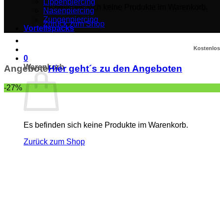
Lippenpiercing
Es befinden sich keine Produkte im Warenkorb.
Nasenpiercing
Zungenpiercing
Zurück zum Shop
Vorteilspacks
Kostenlose
0
Warenkorb
Angebote
Hier geht´s zu den Angeboten
-27%
Es befinden sich keine Produkte im Warenkorb.
Zurück zum Shop